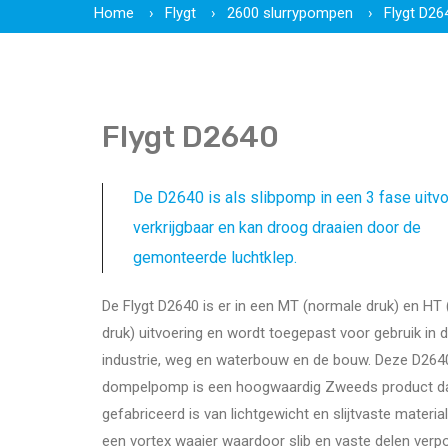
Home
Flygt
2600 slurrypompen
Flygt D26
Flygt D2640
De D2640 is als slibpomp in een 3 fase uitv
verkrijgbaar en kan droog draaien door de
gemonteerde luchtklep.
De Flygt D2640 is er in een MT (normale druk) en HT
druk) uitvoering en wordt toegepast voor gebruik in 
industrie, weg en waterbouw en de bouw. Deze D264
dompelpomp is een hoogwaardig Zweeds product d
gefabriceerd is van lichtgewicht en slijtvaste materia
een vortex waaier waardoor slib en vaste delen ver