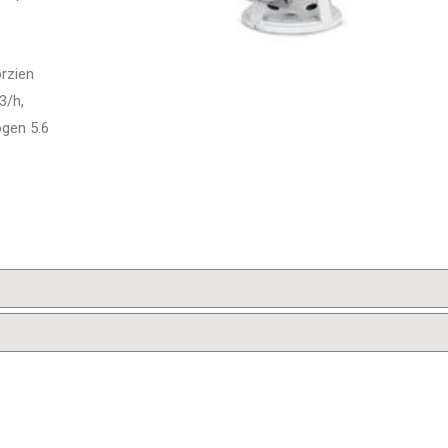
e
orzien
3/h,
gen 5.6