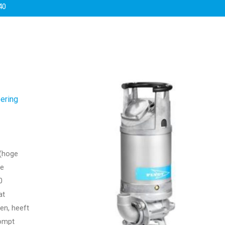
40
oering
 (hoge
de
0
at
len, heeft
pompt