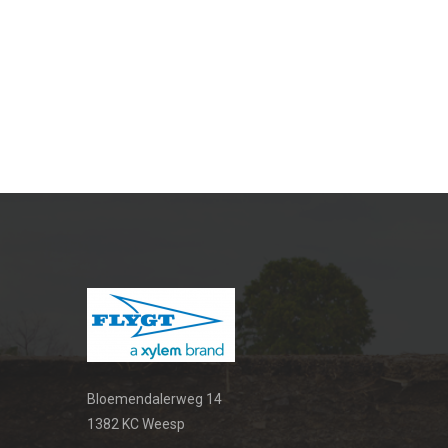
Bloemendalerweg 14
1382 KC Weesp