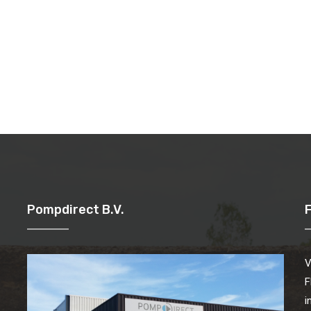
Pompdirect B.V.
V
F
i