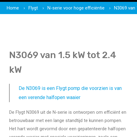
Home
Flygt
N-serie voor hoge efficiëntie
N3069 van 
N3069 van 1.5 kW tot 2.4
kW
De N3069 is een Flygt pomp die voorzien is van
een verende halfopen waaier
De Flygt N3069 uit de N-serie is ontworpen om efficiënt en
betrouwbaar met een lange standtijd te kunnen pompen.
Het hart wordt gevormd door een gepatenteerde halfopen