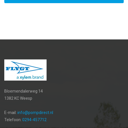
Bloemendalerweg 14
1382 KC Weesp
E-mail:
info@pompdirect.nl
Telefoon:
0294-457712