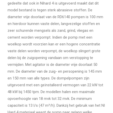
gedeelte dat ook in Nihard 4 is uitgevoerd maakt dat dit
model bestand is tegen sterk abrasieve stoffen. De
diameter vrije doorlaat van de RD6140 pompen is 100 mm
en hierdoor kunnen vaste delen, langvezelige stoffen en
zeer schurende mengsels als zand, grind, vliegas en
cement worden verpompt. Indien de pomp met een
woelkop wordt voorzien kan er een hogere concentratie
vaste delen worden verpompt, de woelkop slingert grote
delen bij de zuigopening vandaan om verstopping te
vermijden. Met agitator is de diameter vrije doorlaat 50
mm. De diameter van de zuig- en persopening is 145 mm
en 150 mm van alle types. De dompelpompen zijn
uitgevoerd met een geïnstalleerd vermogen van 22 kW tot
48 kW bij 1450 tpm. De modellen halen een maximale
opvoerhoogte van 18 mvk tot 32 mvk. De minimum
capaciteit is 13 l/s (47 m³/h). Dankzij het gebruik van het NI
Hard 4 materiaal weegt de pomp naar gelang welke